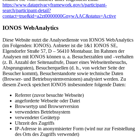
https://www.dataprivacyframework.gov/s/participant-
search/participant-detail?
contact=true&id=a2zt0000000GnywAAC&status=Active
IONOS WebAnalytics
Diese Website nutzt die Analysedienste von IONOS WebAnalytics
(im Folgenden: IONOS). Anbieter ist die 1&1 IONOS SE,
Elgendorfer Straße 57, D – 56410 Montabaur. Im Rahmen der
Analysen mit IONOS können u. a. Besucherzahlen und –verhalten
(z. B. Anzahl der Seitenaufrufe, Dauer eines Webseitenbesuchs,
Absprungraten), Besucherquellen (d. h., von welcher Seite der
Besucher kommt), Besucherstandorte sowie technische Daten
(Browser- und Betriebssystemversionen) analysiert werden. Zu
diesem Zweck speichert IONOS insbesondere folgende Daten:
Referrer (zuvor besuchte Webseite)
angeforderte Webseite oder Datei
Browsertyp und Browserversion
verwendetes Betriebssystem
verwendeter Gerätetyp
Uhrzeit des Zugriffs
IP-Adresse in anonymisierter Form (wird nur zur Feststellung
des Orts des Zugriffs verwendet)