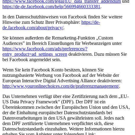
https://www.facebook.com/legal/EU_data_transfer_addendum
und
https://de-de.facebook.com/help/566994660333381
.
In den Datenschutzhinweisen von Facebook finden Sie weitere
Hinweise zum Schutz Ihrer Privatsphäre:
https://de-
de.facebook.com/about/privacy/
.
Sie können außerdem die Remarketing-Funktion „Custom
Audiences” im Bereich Einstellungen für Werbeanzeigen unter
https://www.facebook.com/ads/preferences/?
entry_product=ad_settings_screen
deaktivieren. Dazu müssen Sie
bei Facebook angemeldet sein.
Wenn Sie kein Facebook Konto besitzen, können Sie
nutzungsbasierte Werbung von Facebook auf der Website der
European Interactive Digital Advertising Alliance deaktivieren:
http://www.youronlinechoices.com/de/praferenzmanagement/
.
Das Unternehmen verfügt über eine Zertifizierung nach dem „EU-
US Data Privacy Framework“ (DPF). Der DPF ist ein
Übereinkommen zwischen der Europäischen Union und den USA,
der die Einhaltung europäischer Datenschutzstandards bei
Datenverarbeitungen in den USA gewährleisten soll. Jedes nach
dem DPF zertifizierte Unternehmen verpflichtet sich, diese
Datenschutzstandards einzuhalten. Weitere Informationen hierzu
erhalten Sie vom Anbieter unter folgendem Link: