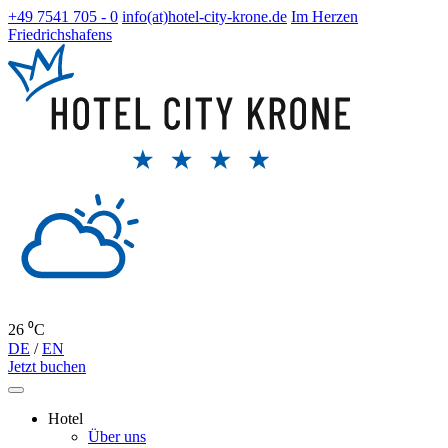
+49 7541 705 - 0
info(at)hotel-city-krone.de
Im Herzen
Friedrichshafens
26 ⁰C
DE
/
EN
Jetzt buchen
Hotel
Über uns