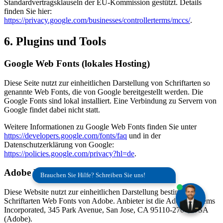
Standardvertragsklauseln der EU-Kommission gestützt. Details
finden Sie hier:
https://privacy.google.com/businesses/controllerterms/mccs/
.
6. Plugins und Tools
Google Web Fonts (lokales Hosting)
Diese Seite nutzt zur einheitlichen Darstellung von Schriftarten so
genannte Web Fonts, die von Google bereitgestellt werden. Die
Google Fonts sind lokal installiert. Eine Verbindung zu Servern von
Google findet dabei nicht statt.
Weitere Informationen zu Google Web Fonts finden Sie unter
https://developers.google.com/fonts/faq
und in der
Datenschutzerklärung von Google:
https://policies.google.com/privacy?hl=de
.
Adobe Fonts
Brauchen Sie Hilfe? Schreiben Sie uns!
Diese Website nutzt zur einheitlichen Darstellung bestimmter
Schriftarten Web Fonts von Adobe. Anbieter ist die Adobe Systems
Incorporated, 345 Park Avenue, San Jose, CA 95110-2704, USA
(Adobe).