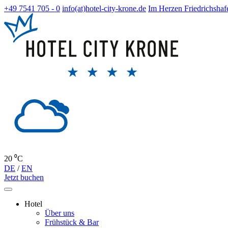
+49 7541 705 - 0
info(at)hotel-city-krone.de
Im Herzen Friedrichshaf
20 ⁰C
DE
/
EN
Jetzt buchen
Hotel
Über uns
Frühstück & Bar