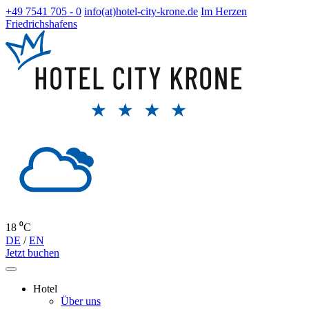
+49 7541 705 - 0
info(at)hotel-city-krone.de
Im Herzen
Friedrichshafens
18 ⁰C
DE
/
EN
Jetzt buchen
Hotel
Über uns