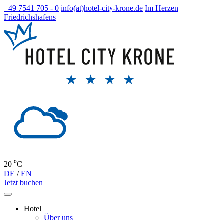
+49 7541 705 - 0
info(at)hotel-city-krone.de
Im Herzen
Friedrichshafens
20 ⁰C
DE
/
EN
Jetzt buchen
Hotel
Über uns