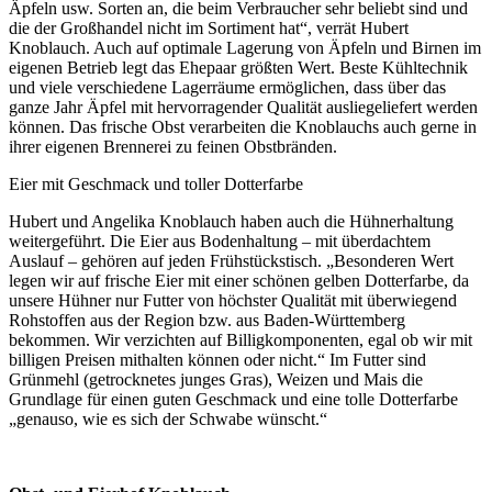
Äpfeln usw. Sorten an, die beim Verbraucher sehr beliebt sind und
die der Großhandel nicht im Sortiment hat“, verrät Hubert
Knoblauch. Auch auf optimale Lagerung von Äpfeln und Birnen im
eigenen Betrieb legt das Ehepaar größten Wert. Beste Kühltechnik
und viele verschiedene Lagerräume ermöglichen, dass über das
ganze Jahr Äpfel mit hervorragender Qualität ausliegeliefert werden
können. Das frische Obst verarbeiten die Knoblauchs auch gerne in
ihrer eigenen Brennerei zu feinen Obstbränden.
Eier mit Geschmack und toller Dotterfarbe
Hubert und Angelika Knoblauch haben auch die Hühnerhaltung
weitergeführt. Die Eier aus Bodenhaltung – mit überdachtem
Auslauf – gehören auf jeden Frühstückstisch. „Besonderen Wert
legen wir auf frische Eier mit einer schönen gelben Dotterfarbe, da
unsere Hühner nur Futter von höchster Qualität mit überwiegend
Rohstoffen aus der Region bzw. aus Baden-Württemberg
bekommen. Wir verzichten auf Billigkomponenten, egal ob wir mit
billigen Preisen mithalten können oder nicht.“ Im Futter sind
Grünmehl (getrocknetes junges Gras), Weizen und Mais die
Grundlage für einen guten Geschmack und eine tolle Dotterfarbe
„genauso, wie es sich der Schwabe wünscht.“