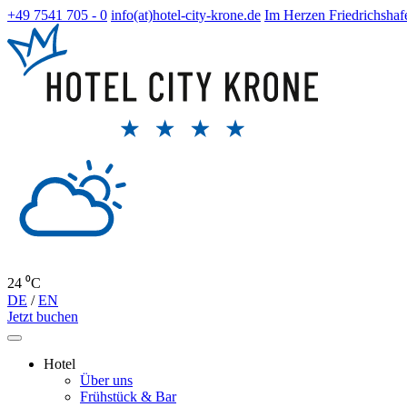
+49 7541 705 - 0
info(at)hotel-city-krone.de
Im Herzen Friedrichshaf
24 ⁰C
DE
/
EN
Jetzt buchen
Hotel
Über uns
Frühstück & Bar