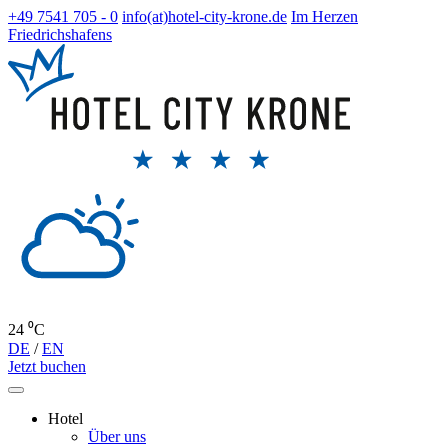
+49 7541 705 - 0
info(at)hotel-city-krone.de
Im Herzen
Friedrichshafens
24 ⁰C
DE
/
EN
Jetzt buchen
Hotel
Über uns