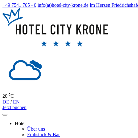
+49 7541 705 - 0
info(at)hotel-city-krone.de
Im Herzen Friedrichshaf
20 ⁰C
DE
/
EN
Jetzt buchen
Hotel
Über uns
Frühstück & Bar