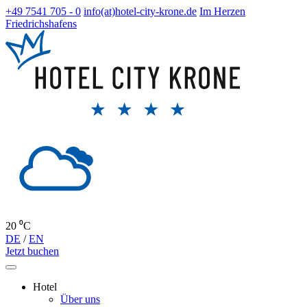
+49 7541 705 - 0
info(at)hotel-city-krone.de
Im Herzen
Friedrichshafens
20 ⁰C
DE
/
EN
Jetzt buchen
Hotel
Über uns