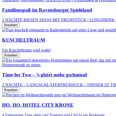
Familienspaß im Ravensburger Spieleland
2 NÄCHTE RIESEN SPASS MIT FRÜHSTÜCK | LONGDRINK 
Ansehen
KUSCHELTRAUM
Ein Kuscheltraum wird wahr!
Ansehen
Time for Two – ’s ghört mehr gschmusd
2 NÄCHTE – LANGSCHLÄFERFRÜHSÜCK – DINNER AT TIF
Ansehen
HO, HO, HOTEL CITY KRONE
4 Entspannte Tage ohne viel Tamtam und Chi­chi am Bodensee