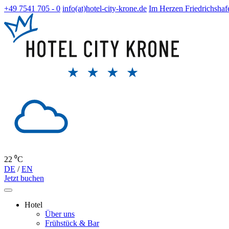
+49 7541 705 - 0
info(at)hotel-city-krone.de
Im Herzen Friedrichshaf
22 ⁰C
DE
/
EN
Jetzt buchen
Hotel
Über uns
Frühstück & Bar