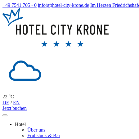
+49 7541 705 - 0
info(at)hotel-city-krone.de
Im Herzen Friedrichshaf
22 ⁰C
DE
/
EN
Jetzt buchen
Hotel
Über uns
Frühstück & Bar