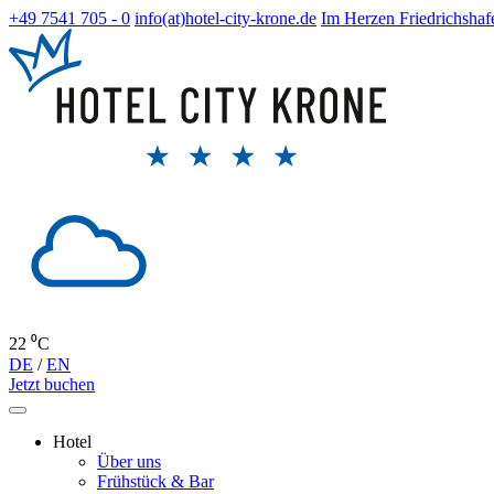
+49 7541 705 - 0
info(at)hotel-city-krone.de
Im Herzen Friedrichshaf
22 ⁰C
DE
/
EN
Jetzt buchen
Hotel
Über uns
Frühstück & Bar