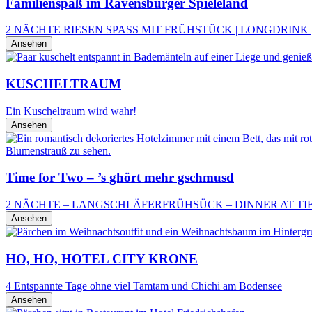
Familienspaß im Ravensburger Spieleland
2 NÄCHTE RIESEN SPASS MIT FRÜHSTÜCK | LONGDRINK 
Ansehen
KUSCHELTRAUM
Ein Kuscheltraum wird wahr!
Ansehen
Time for Two – ’s ghört mehr gschmusd
2 NÄCHTE – LANGSCHLÄFERFRÜHSÜCK – DINNER AT TIF
Ansehen
HO, HO, HOTEL CITY KRONE
4 Entspannte Tage ohne viel Tamtam und Chi­chi am Bodensee
Ansehen