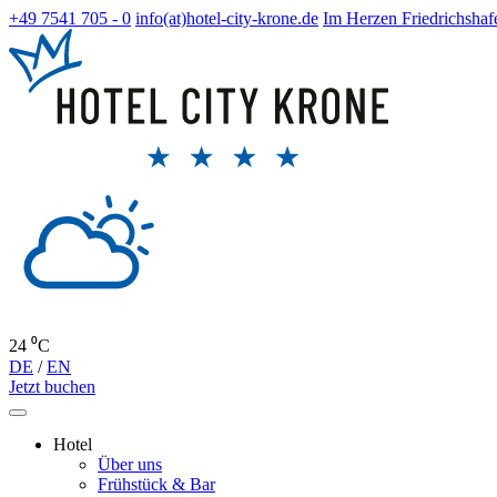
+49 7541 705 - 0
info(at)hotel-city-krone.de
Im Herzen Friedrichshaf
24 ⁰C
DE
/
EN
Jetzt buchen
Hotel
Über uns
Frühstück & Bar